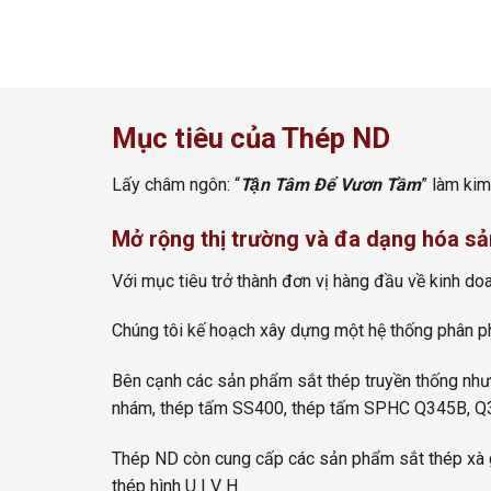
Mục tiêu của Thép ND
Lấy châm ngôn: “
Tận Tâm Để Vươn Tầm
” làm kim
Mở rộng thị trường và đa dạng hóa sả
Với mục tiêu trở thành đơn vị hàng đầu về kinh do
Chúng tôi kế hoạch xây dựng một hệ thống phân ph
Bên cạnh các sản phẩm sắt thép truyền thống như
nhám, thép tấm SS400, thép tấm SPHC Q345B, Q3
Thép ND còn cung cấp các sản phẩm sắt thép xà gồ
thép hình U I V H.