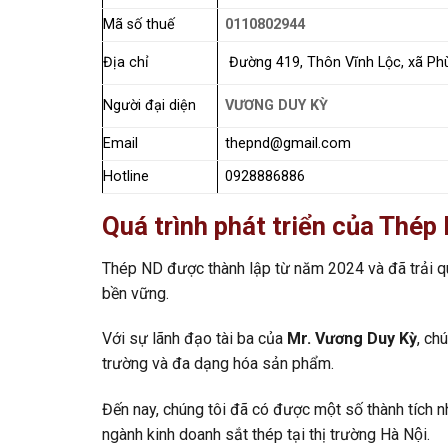
Mã số thuế
0110802944
Địa chỉ
Đường 419, Thôn Vĩnh Lộc, xã Phù
Người đại diện
VƯƠNG DUY KỲ
Email
thepnd@gmail.com
Hotline
0928886886
Quá trình phát triển của Thép
Thép ND được thành lập từ năm 2024 và đã trải qu
bền vững.
Với sự lãnh đạo tài ba của
Mr. Vương Duy Kỳ
, ch
trường và đa dạng hóa sản phẩm.
Đến nay, chúng tôi đã có được một số thành tích n
ngành kinh doanh sắt thép tại thị trường Hà Nội.