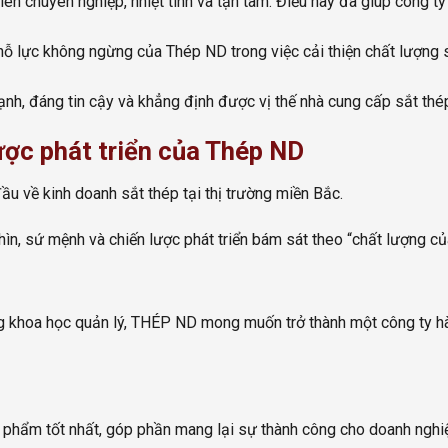
ên chuyên nghiệp, nhiệt tình và tận tâm. Điều này đã giúp công ty
 nỗ lực không ngừng của Thép ND trong việc cải thiện chất lượng
nh, đáng tin cậy và khẳng định được vị thế nhà cung cấp sắt thé
ợc phát triển của Thép ND
u về kinh doanh sắt thép tại thị trường miền Bắc.
n, sứ mệnh và chiến lược phát triển bám sát theo “chất lượng củ
 khoa học quản lý, THÉP ND mong muốn trở thành một công ty hàn
hẩm tốt nhất, góp phần mang lại sự thành công cho doanh nghiệp