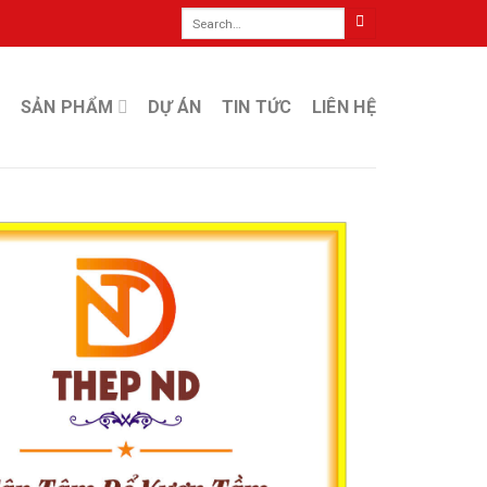
Search
for:
SẢN PHẨM
DỰ ÁN
TIN TỨC
LIÊN HỆ