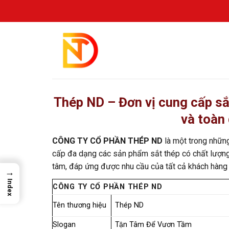
Skip
to
content
Thép ND – Đơn vị cung cấp sắt
và toàn
CÔNG TY CỔ PHẦN THÉP ND
là một trong những
cấp đa dạng các sản phẩm sắt thép có chất lượng 
tâm, đáp ứng được nhu cầu của tất cả khách hàng k
→
Index
CÔNG TY CỔ PHẦN THÉP ND
Tên thương hiệu
Thép ND
Slogan
Tận Tâm Để Vươn Tầm