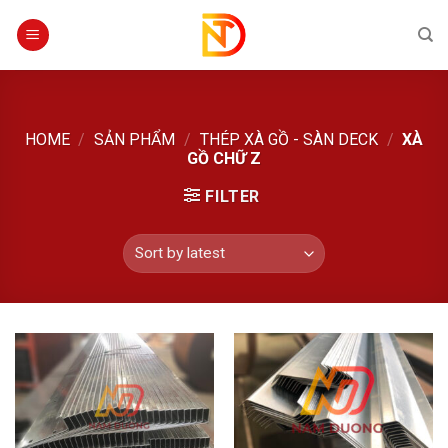
Skip
to
content
HOME
/
SẢN PHẨM
/
THÉP XÀ GỒ - SÀN DECK
/
XÀ
GỒ CHỮ Z
FILTER