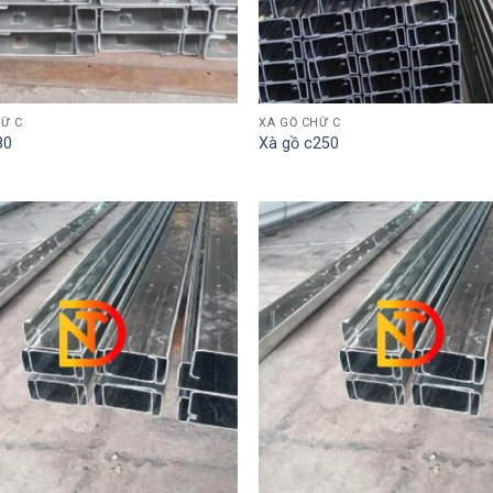
Ữ C
XÀ GỒ CHỮ C
80
Xà gồ c250