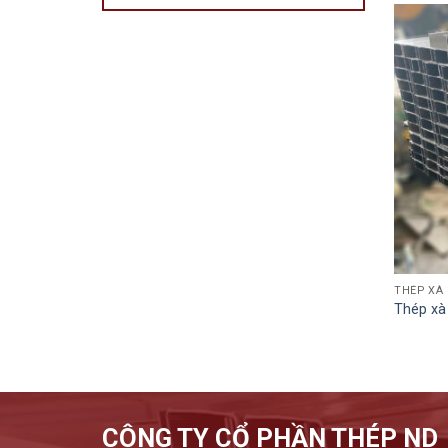
THÉP XÀ
Thép xà 
CÔNG TY CỔ PHẦN THÉP ND