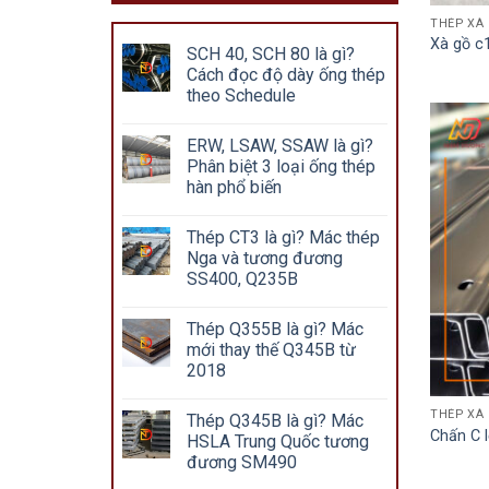
THÉP XÀ
Xà gồ c
SCH 40, SCH 80 là gì?
Cách đọc độ dày ống thép
theo Schedule
ERW, LSAW, SSAW là gì?
Phân biệt 3 loại ống thép
hàn phổ biến
Thép CT3 là gì? Mác thép
Nga và tương đương
SS400, Q235B
Thép Q355B là gì? Mác
mới thay thế Q345B từ
2018
THÉP XÀ
Thép Q345B là gì? Mác
Chấn C l
HSLA Trung Quốc tương
đương SM490