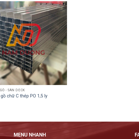
 GỒ - SÀN DECK
gồ chữ C thép PO 1,5 ly
MENU NHANH
F