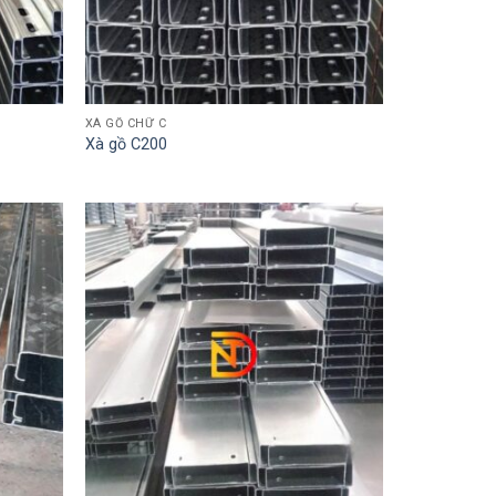
XÀ GỒ CHỮ C
Xà gồ C200