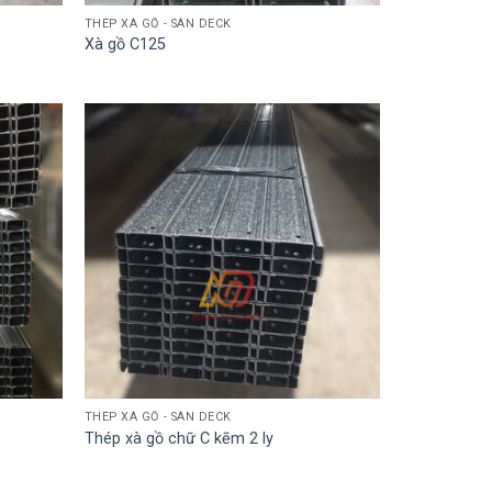
THÉP XÀ GỒ - SÀN DECK
Xà gồ C125
THÉP XÀ GỒ - SÀN DECK
Thép xà gồ chữ C kẽm 2 ly