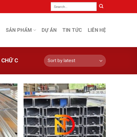
Search
for:
SẢN PHẨM
DỰ ÁN
TIN TỨC
LIÊN HỆ
 CHỮ C