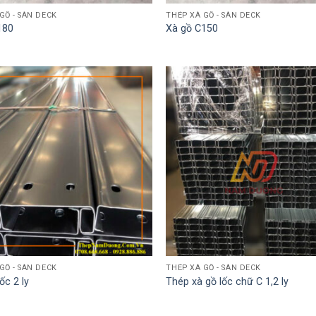
 GỒ - SÀN DECK
THÉP XÀ GỒ - SÀN DECK
180
Xà gồ C150
 GỒ - SÀN DECK
THÉP XÀ GỒ - SÀN DECK
ốc 2 ly
Thép xà gồ lốc chữ C 1,2 ly