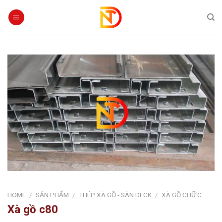
Skip
to
content
HOME
/
SẢN PHẨM
/
THÉP XÀ GỒ - SÀN DECK
/
XÀ GỒ CHỮ C
Xà gồ c80