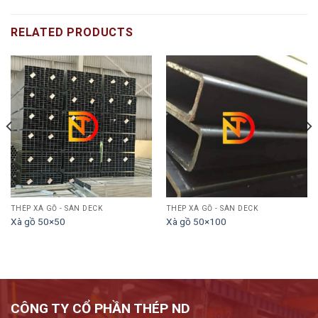
RELATED PRODUCTS
THÉP XÀ GỒ - SÀN DECK
THÉP XÀ GỒ - SÀN DECK
Xà gồ 50×50
Xà gồ 50×100
CÔNG TY CỔ PHẦN THÉP ND