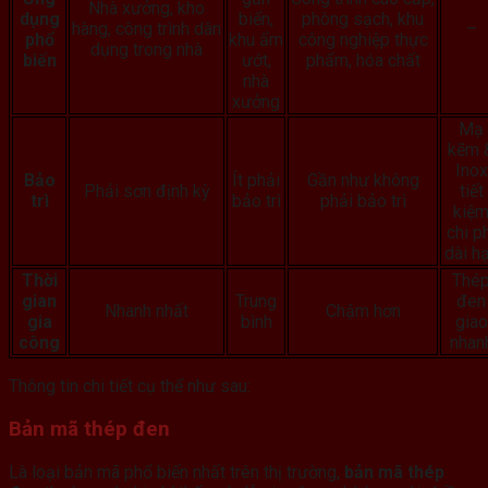
Nhà xưởng, kho
dụng
biển,
phòng sạch, khu
hàng, công trình dân
–
phổ
khu ẩm
công nghiệp thực
dụng trong nhà
biến
ướt,
phẩm, hóa chất
nhà
xưởng
Mạ
kẽm 
Inox
Bảo
Ít phải
Gần như không
Phải sơn định kỳ
tiết
trì
bảo trì
phải bảo trì
kiệ
chi p
dài h
Thời
Thé
gian
Trung
đen
Nhanh nhất
Chậm hơn
gia
bình
giao
công
nhan
Thông tin chi tiết cụ thể như sau:
Bản mã thép đen
Là loại bản mã phổ biến nhất trên thị trường,
bản mã thép