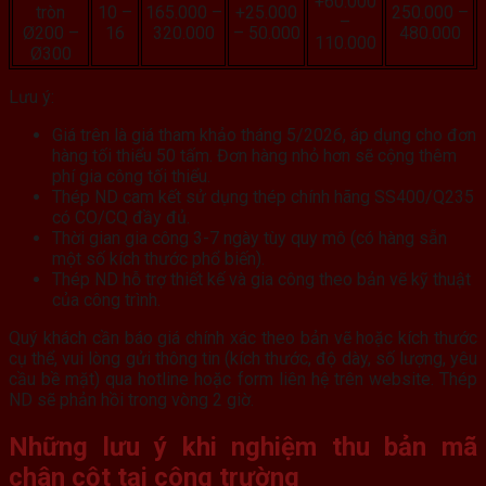
+60.000
tròn
10 –
165.000 –
+25.000
250.000 –
–
Ø200 –
16
320.000
– 50.000
480.000
110.000
Ø300
Lưu ý:
Giá trên là giá tham khảo tháng 5/2026, áp dụng cho đơn
hàng tối thiểu 50 tấm. Đơn hàng nhỏ hơn sẽ cộng thêm
phí gia công tối thiểu.
Thép ND cam kết sử dụng thép chính hãng SS400/Q235
có CO/CQ đầy đủ.
Thời gian gia công 3-7 ngày tùy quy mô (có hàng sẵn
một số kích thước phổ biến).
Thép ND hỗ trợ thiết kế và gia công theo bản vẽ kỹ thuật
của công trình.
Quý khách cần báo giá chính xác theo bản vẽ hoặc kích thước
cụ thể, vui lòng gửi thông tin (kích thước, độ dày, số lượng, yêu
cầu bề mặt) qua hotline hoặc form liên hệ trên website. Thép
ND sẽ phản hồi trong vòng 2 giờ.
Những lưu ý khi nghiệm thu
bản mã
chân cột
tại công trường