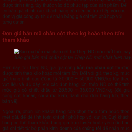
được tính riêng, tùy thuộc vào độ phức tạp của sản phẩm. Để
có báo giá chính xác, khách hàng cần liên hệ trực tiếp với các
đơn vị gia công uy tín để nhận bảng giá chi tiết, phù hợp với
từng dự án.
Đơn giá
bản mã chân cột
theo kg hoặc theo tấm
tham khảo
Báo giá bản mã chân cột tại Thép ND mới nhất hiện nay.
Hiện nay, tại Thép ND, giá gia công
bản mã chân cột
thường
được tính theo kilo hoặc mỗi tấm lớn. Đối với giá theo kg, mức
giá trung bình dao động từ 30.000 – 50.000 VNĐ/kg tùy theo
vật liệu và độ dày. Với các đơn hàng lớn, thép ND có thể tính
mức giá có chiết khấu từ 28.500 – 36.000 VNĐ/kg (đã gia
công cắt, khoan, chưa mạ kẽm, dành cho đơn hàng lớn, theo
bản vẽ).
Ngoài ra, phần lớn khách hàng còn chọn theo tấm hoặc theo
mét dài, để dễ tính toán chi phí phù hợp với dự án. Quý khách
hàng có thể tham khảo bảng giá trực tuyến hoặc yêu cầu báo
giá chi tiết từ bộ phận kinh doanh của chúng tôi để nhận mức