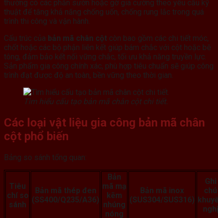
thường có các phần sườn hoặc gờ gia cường theo yêu cầu kỹ
thuật để tăng khả năng chống uốn, chống rung lắc trong quá
trình thi công và vận hành.
Cấu trúc của
bản mã chân cột
còn bao gồm các chi tiết móc,
chốt hoặc các bộ phận liên kết giúp bám chắc với cột hoặc bê
tông, đảm bảo kết nối vững chắc, tối ưu khả năng truyền lực.
Sản phẩm gia công chính xác, phù hợp tiêu chuẩn sẽ giúp công
trình đạt được độ an toàn, bền vững theo thời gian.
Tìm hiểu cấu tạo bản mã chân cột chi tiết.
Các loại vật liệu gia công
bản mã chân
cột
phổ biến
Bảng so sánh tổng quan:
Bản
Ghi
Tiêu
mã mạ
Bản mã thép đen
Bản mã inox
chú
chí so
kẽm
(SS400/Q235/A36)
(SUS304/SUS316)
khuy
sánh
nhúng
ngh
nóng