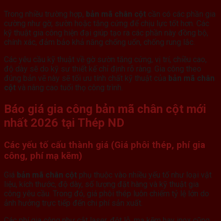
Trong nhiều trường hợp,
bản mã chân cột
cần có các phần gia
cường như gờ, sườn hoặc tăng cứng để chịu lực tốt hơn. Các
kỹ thuật gia công hiện đại giúp tạo ra các phần này đồng bộ,
chính xác, đảm bảo khả năng chống uốn, chống rung lắc.
Các yêu cầu kỹ thuật về gờ sườn tăng cứng, vị trí, chiều cao,
độ dày sẽ do kỹ sư thiết kế chỉ định rõ ràng. Gia công theo
đúng bản vẽ này sẽ tối ưu tính chất kỹ thuật của
bản mã chân
cột
và nâng cao tuổi thọ công trình.
Báo giá gia công
bản mã chân cột
mới
nhất 2026 tại Thép ND
Các yếu tố cấu thành giá (Giá phôi thép, phí gia
công, phí mạ kẽm)
Giá
bản mã chân cột
phụ thuộc vào nhiều yếu tố như loại vật
liệu, kích thước, độ dày, số lượng đặt hàng và kỹ thuật gia
công yêu cầu. Trong đó, giá phôi thép luôn chiếm tỷ lệ lớn do
ảnh hưởng trực tiếp đến chi phí sản xuất.
Các phí gia công như cắt laser, đột lỗ, mạ kẽm hay inox cũng