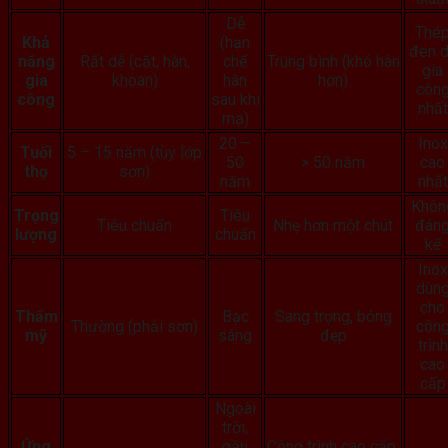
Dễ
Thé
Khả
(hạn
đen 
năng
Rất dễ (cắt, hàn,
chế
Trung bình (khó hàn
gia
gia
khoan)
hàn
hơn)
côn
công
sau khi
nhất
mạ)
20 –
Inox
Tuổi
5 – 15 năm (tùy lớp
50
> 50 năm
cao
thọ
sơn)
năm
nhất
Khôn
Trọng
Tiêu
Tiêu chuẩn
Nhẹ hơn một chút
đán
lượng
chuẩn
kể
Inox
dùn
cho
Thẩm
Bạc
Sang trọng, bóng
Thường (phải sơn)
côn
mỹ
sáng
đẹp
trình
cao
cấp
Ngoài
trời,
Ứng
gần
Công trình cao cấp,