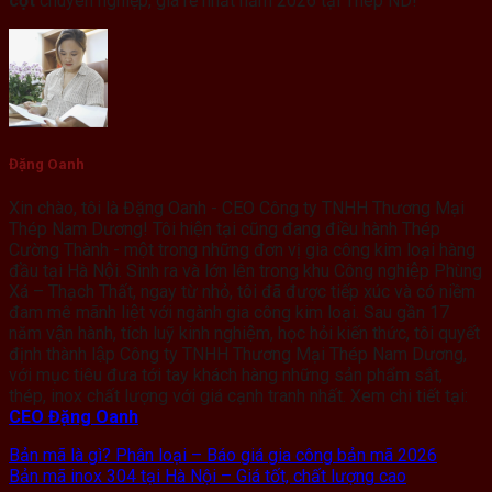
cột
chuyên nghiệp, giá rẻ nhất năm 2026 tại Thép ND!
Đặng Oanh
Xin chào, tôi là Đặng Oanh - CEO Công ty TNHH Thương Mại
Thép Nam Dương! Tôi hiện tại cũng đang điều hành Thép
Cường Thành - một trong những đơn vị gia công kim loại hàng
đầu tại Hà Nội. Sinh ra và lớn lên trong khu Công nghiệp Phùng
Xá – Thạch Thất, ngay từ nhỏ, tôi đã được tiếp xúc và có niềm
đam mê mãnh liệt với ngành gia công kim loại. Sau gần 17
năm vận hành, tích luỹ kinh nghiệm, học hỏi kiến thức, tôi quyết
định thành lập Công ty TNHH Thương Mại Thép Nam Dương,
với mục tiêu đưa tới tay khách hàng những sản phẩm sắt,
thép, inox chất lượng với giá cạnh tranh nhất. Xem chi tiết tại:
CEO Đặng Oanh
Bản mã là gì? Phân loại – Báo giá gia công bản mã 2026
Bản mã inox 304 tại Hà Nội – Giá tốt, chất lượng cao