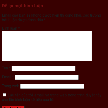
Để lại một bình luận
Email của bạn sẽ không được hiển thị công khai.
Các trường
bắt buộc được đánh dấu
*
Bình luận
*
Tên
*
Email
*
Trang web
Lưu tên của tôi, email, và trang web trong trình duyệt này
cho lần bình luận kế tiếp của tôi.