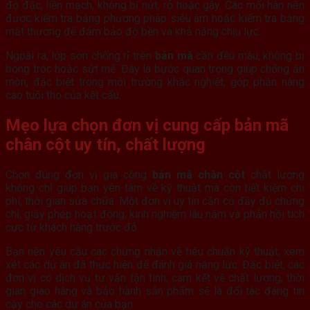
độ đặc, liền mạch, không bị nứt, rỗ hoặc gãy. Các mối hàn nên
được kiểm tra bằng phương pháp siêu âm hoặc kiểm tra bằng
mắt thường để đảm bảo độ bền và khả năng chịu lực.
Ngoài ra, lớp sơn chống rỉ trên
bản mã
cần đều màu, không bị
bong tróc hoặc sứt mẻ. Đây là bước quan trọng giúp chống ăn
mòn, đặc biệt trong môi trường khắc nghiệt, góp phần nâng
cao tuổi thọ của kết cấu.
Mẹo lựa chọn đơn vị cung cấp
bản mã
chân cột
uy tín, chất lượng
Chọn đúng đơn vị gia công
bản mã chân cột
chất lượng
không chỉ giúp bạn yên tâm về kỹ thuật mà còn tiết kiệm chi
phí, thời gian sửa chữa. Một đơn vị uy tín cần có đầy đủ chứng
chỉ, giấy phép hoạt động, kinh nghiệm lâu năm và phản hồi tích
cực từ khách hàng trước đó.
Bạn nên yêu cầu các chứng nhận về tiêu chuẩn kỹ thuật, xem
xét các dự án đã thực hiện để đánh giá năng lực. Đặc biệt, các
đơn vị có dịch vụ tư vấn tận tình, cam kết về chất lượng, thời
gian giao hàng và bảo hành sản phẩm sẽ là đối tác đáng tin
cậy cho các dự án của bạn.