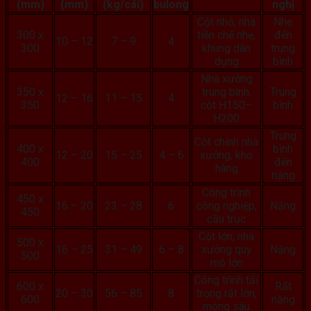
(mm)
(mm)
(kg/cái)
bulong
nghị
Cột nhỏ, nhà
Nhẹ
300 x
tiền chế nhẹ,
đến
10 – 12
7 – 9
4
300
khung dân
trung
dụng
bình
Nhà xưởng
350 x
trung bình,
Trung
12 – 16
11 – 15
4
350
cột H150–
bình
H200
Trung
Cột chính nhà
400 x
bình
12 – 20
15 – 25
4 – 6
xưởng, kho
400
đến
hàng
nặng
Công trình
450 x
16 – 20
23 – 28
6
công nghiệp,
Nặng
450
cầu trục
Cột lớn, nhà
500 x
16 – 25
31 – 49
6 – 8
xưởng quy
Nặng
500
mô lớn
Công trình tải
600 x
Rất
20 – 30
56 – 85
8
trọng rất lớn,
600
nặng
móng sâu