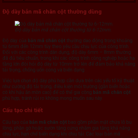
Độ dày bản mã chân cột thường dùng
Độ dày bản mã chân cột thường từ 6-12mm.
Độ dày của
bản mã chân cột
thường dao động trong khoảng
từ 6mm đến 12mm tùy theo yêu cầu chịu lực của công trình.
Đối với các công trình dân dụng, độ dày 6mm – 8mm thường
đã đủ tiêu chuẩn, trong khi các công trình công nghiệp hoặc hạ
tầng lớn đòi hỏi độ dày từ 10mm trở lên để đảm bảo khả năng
tải trọng, chống uốn cong và biến dạng.
Việc lựa chọn độ dày phù hợp cần dựa trên các yếu tố kỹ thuật
như cường độ tải trọng, điều kiện môi trường (gần biển hoặc
có khí hậu ăn mòn cao) để có thể gia công
bản mã chân cột
phù hợp, tránh rủi ro không mong muốn sau này.
Cấu tạo chi tiết
Cấu tạo của
bản mã chân cột
bao gồm phần mặt chứa lỗ bu
lông, phần gờ hoặc sườn tăng cứng nhằm gia tăng khả năng
chịu lực, hạn chế biến dạng khi chịu tải. Các loại bản mã