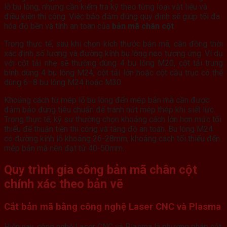
lỗ bu lông, nhưng cần kiểm tra kỹ theo từng loại vật liệu và
điều kiện thi công. Việc bảo đảm đúng quy định sẽ giúp tối đa
hóa độ bền và tính an toàn của
bản mã chân cột
.
Trong thực tế, sau khi chọn kích thước bản mã, cần đồng thời
xác định số lượng và đường kính bu lông neo tương ứng. Ví dụ
với cột tải nhẹ sẽ thường dùng 4 bu lông M20, cột tải trung
bình dùng 4 bu lông M24, cột tải lớn hoặc cột cầu trục có thể
dùng 6–8 bu lông M24 hoặc M30
Khoảng cách từ mép lỗ bu lông đến mép bản mã cần được
đảm bảo đúng tiêu chuẩn để tránh nứt mép thép khi siết lực.
Trong thực tế, kỹ sư thường chọn khoảng cách lớn hơn mức tối
thiểu để thuận tiện thi công và tăng độ an toàn. Bu lông M24
có đường kính lỗ khoảng 26-28mm, khoảng cách tối thiểu đến
mép bản mã nên đạt từ 40-50mm.
Quy trình gia công
bản mã chân cột
chính xác theo bản vẽ
Cắt
bản mã
bằng công nghệ
Laser CNC
và Plasma
Hiện nay, công nghệ Laser CNC và Plasma là phương pháp cắt