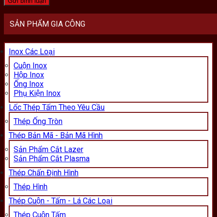
SẢN PHẨM GIA CÔNG
Inox Các Loại
Cuộn Inox
Hộp Inox
Ống Inox
Phụ Kiện Inox
Lốc Thép Tấm Theo Yêu Cầu
Thép Ống Tròn
Thép Bản Mã - Bản Mã Hình
Sản Phẩm Cắt Lazer
Sản Phẩm Cắt Plasma
Thép Chấn Định Hình
Thép Hình
Thép Cuộn - Tấm - Lá Các Loại
Thép Cuộn Tấm