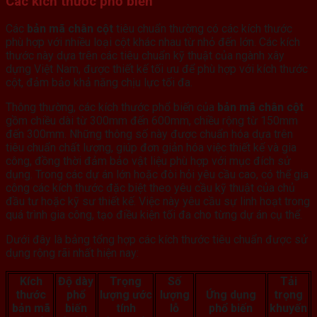
Các kích thước phổ biến
Các
bản mã chân cột
tiêu chuẩn thường có các kích thước
phù hợp với nhiều loại cột khác nhau từ nhỏ đến lớn. Các kích
thước này dựa trên các tiêu chuẩn kỹ thuật của ngành xây
dựng Việt Nam, được thiết kế tối ưu để phù hợp với kích thước
cột, đảm bảo khả năng chịu lực tối đa.
Thông thường, các kích thước phổ biến của
bản mã chân cột
gồm chiều dài từ 300mm đến 600mm, chiều rộng từ 150mm
đến 300mm. Những thông số này được chuẩn hóa dựa trên
tiêu chuẩn chất lượng, giúp đơn giản hóa việc thiết kế và gia
công, đồng thời đảm bảo vật liệu phù hợp với mục đích sử
dụng. Trong các dự án lớn hoặc đòi hỏi yêu cầu cao, có thể gia
công các kích thước đặc biệt theo yêu cầu kỹ thuật của chủ
đầu tư hoặc kỹ sư thiết kế. Việc này yêu cầu sự linh hoạt trong
quá trình gia công, tạo điều kiện tối đa cho từng dự án cụ thể.
Dưới đây là bảng tổng hợp các kích thước tiêu chuẩn được sử
dụng rộng rãi nhất hiện nay:
Kích
Độ dày
Trọng
Số
Tải
thước
phổ
lượng ước
lượng
Ứng dụng
trọng
bản mã
biến
tính
lỗ
phổ biến
khuyến