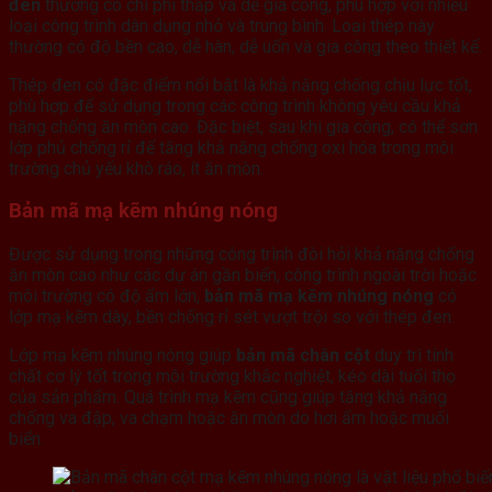
đen
thường có chi phí thấp và dễ gia công, phù hợp với nhiều
loại công trình dân dụng nhỏ và trung bình. Loại thép này
thường có độ bền cao, dễ hàn, dễ uốn và gia công theo thiết kế.
Thép đen có đặc điểm nổi bật là khả năng chống chịu lực tốt,
phù hợp để sử dụng trong các công trình không yêu cầu khả
năng chống ăn mòn cao. Đặc biệt, sau khi gia công, có thể sơn
lớp phủ chống rỉ để tăng khả năng chống oxi hóa trong môi
trường chủ yếu khô ráo, ít ăn mòn.
Bản mã mạ kẽm nhúng nóng
Được sử dụng trong những công trình đòi hỏi khả năng chống
ăn mòn cao như các dự án gần biển, công trình ngoài trời hoặc
môi trường có độ ẩm lớn,
bản mã mạ kẽm nhúng nóng
có
lớp mạ kẽm dày, bền chống rỉ sét vượt trội so với thép đen.
Lớp mạ kẽm nhúng nóng giúp
bản mã chân cột
duy trì tính
chất cơ lý tốt trong môi trường khắc nghiệt, kéo dài tuổi thọ
của sản phẩm. Quá trình mạ kẽm cũng giúp tăng khả năng
chống va đập, va chạm hoặc ăn mòn do hơi ẩm hoặc muối
biển.