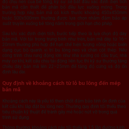
độ chịu nén của bê tông, kỹ sư sẽ bắt đầu xác định diện tích
bản mã cần thiết để phân bố đều lực xuống móng. Trong
trường hợp này, bản mã có kích thước khoảng 450x450mm
hoặc 500x500mm thường được lựa chọn nhằm đảm bảo áp
suất truyền xuống bê tông nằm trong giới hạn cho phép.
Sau khi xác định diện tích, bước tiếp theo là lựa chọn độ dày
bản mã. Với tải trọng trung bình như trên, bản mã dày từ 16–
20mm thường phù hợp để hạn chế hiện tượng võng hoặc biến
dạng cục bộ quanh vị trí bu lông neo và chân cột thép. Nếu
công trình chịu rung động lớn như nhà xưởng có cầu trục, nhà
máy cơ khí, kết cấu chịu tải động liên tục thì kỹ sư thường tăng
chiều dày bản mã lên 22–25mm để tăng độ cứng và độ ổn
định lâu dài.
Quy định về khoảng cách từ lỗ bu lông đến mép
bản mã
Khoảng cách này là yếu tố then chốt đảm bảo tính ổn định của
kết cấu khi lắp đặt bu lông neo. Thường quy định tối thiểu theo
tiêu chuẩn kỹ thuật để tránh gãy mẻ hoặc nứt vỡ trong quá
trình sử dụng.
Thông thường, khoảng cách này tối thiểu là 1,5 lần đường kính