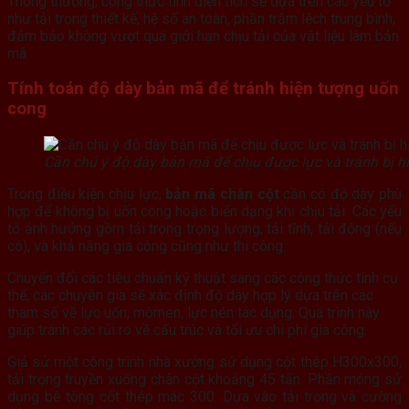
Thông thường, công thức tính diện tích sẽ dựa trên các yếu tố
như tải trọng thiết kế, hệ số an toàn, phần trăm lệch trung bình,
đảm bảo không vượt quá giới hạn chịu tải của vật liệu làm bản
mã.
Tính toán độ dày
bản mã
để tránh hiện tượng uốn
cong
Cần chú ý độ dày bản mã để chịu được lực và tránh bị h
Trong điều kiện chịu lực,
bản mã chân cột
cần có độ dày phù
hợp để không bị uốn cong hoặc biến dạng khi chịu tải. Các yếu
tố ảnh hưởng gồm tải trọng trọng lượng, tải tĩnh, tải động (nếu
có), và khả năng gia công cũng như thi công.
Chuyển đổi các tiêu chuẩn kỹ thuật sang các công thức tính cụ
thể, các chuyên gia sẽ xác định độ dày hợp lý dựa trên các
tham số về lực uốn, mômen, lực nén tác dụng. Quá trình này
giúp tránh các rủi ro về cấu trúc và tối ưu chi phí gia công.
Giả sử một công trình nhà xưởng sử dụng cột thép H300x300,
tải trọng truyền xuống chân cột khoảng 45 tấn. Phần móng sử
dụng bê tông cốt thép mác 300. Dựa vào tải trọng và cường