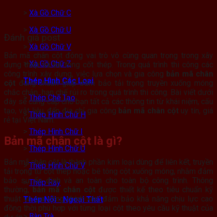
>
Xà Gồ Chữ C
>
Xà Gồ Chữ U
Đánh giá post
>
Xà Gồ Chữ V
Bản mã chân cột đóng vai trò vô cùng quan trọng trong xây
>
Xà Gồ Chữ Z
dựng thép và bê tông cốt thép. Trong quá trình thi công các
công trình xây dựng, việc lựa chọn và gia công
bản mã chân
Thép Hình Các Loại
cột
đúng chuẩn giúp đảm bảo tải trọng truyền xuống móng
chắc chắn, hạn chế rủi ro trong quá trình thi công. Bài viết dưới
>
Thép Chế Tạo
đây sẽ cung cấp cho bạn tất cả các thông tin từ khái niệm, cấu
tạo, vật liệu, đến địa chỉ gia công
bản mã chân cột
uy tín, giá
>
Thép Hình Chữ H
rẻ tại Việt Nam.
>
Thép Hình Chữ I
Bản mã chân cột là gì?
>
Thép Hình Chữ U
Bản mã chân cột là thành phần kim loại dùng để liên kết, truyền
>
Thép Hình Chữ V
tải trọng từ cột thép hoặc bê tông cột xuống móng, nhằm đảm
bảo sự ổn định và an toàn cho toàn bộ công trình. Thông
>
Thép Ray
thường,
bản mã chân cột
được thiết kế theo tiêu chuẩn kỹ
thuật và gia công chính xác, đảm bảo khả năng chịu lực cao
Thép Nội - Ngoại Thất
đồng thời phù hợp với từng loại cột theo yêu cầu kỹ thuật của
>
Bàn Trà