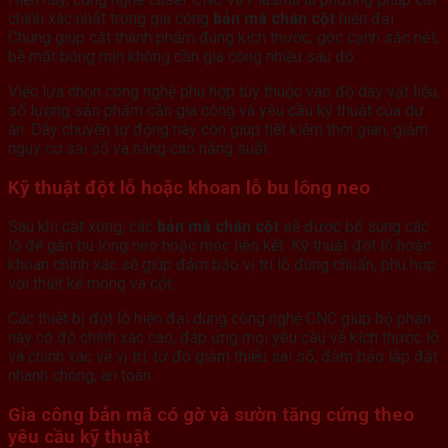
chính xác nhất trong gia công
bản mã chân cột
hiện đại.
Chúng giúp cắt thành phẩm đúng kích thước, góc cạnh sắc nét,
bề mặt bóng mịn không cần gia công nhiều sau đó.
Việc lựa chọn công nghệ phù hợp tùy thuộc vào độ dày vật liệu,
số lượng sản phẩm cần gia công và yêu cầu kỹ thuật của dự
án. Dây chuyền tự động này còn giúp tiết kiệm thời gian, giảm
nguy cơ sai số và nâng cao năng suất.
Kỹ thuật đột lỗ hoặc khoan lỗ bu lông neo
Sau khi cắt xong, các
bản mã chân cột
sẽ được bổ sung các
lỗ để gắn bu lông neo hoặc móc liên kết. Kỹ thuật đột lỗ hoặc
khoan chính xác sẽ giúp đảm bảo vị trí lỗ đúng chuẩn, phù hợp
với thiết kế móng và cột.
Các thiết bị đột lỗ hiện đại dùng công nghệ CNC giúp bộ phận
này có độ chính xác cao, đáp ứng mọi yêu cầu về kích thước lỗ
và chính xác về vị trí, từ đó giảm thiểu sai số, đảm bảo lắp đặt
nhanh chóng, an toàn.
Gia công
bản mã
có gờ và sườn tăng cứng theo
yêu cầu kỹ thuật