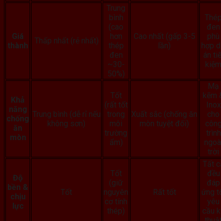
Trung
bình
Thé
(cao
đen
Giá
hơn
Cao nhất (gấp 3-5
phù
Thấp nhất (rẻ nhất)
thành
thép
lần)
hợp 
đen
án tiế
~30-
kiệ
50%)
Mạ
Tốt
kẽm 
Khả
(rất tốt
Inox
năng
Trung bình (dễ rỉ nếu
trong
Xuất sắc (chống ăn
cho
chống
không sơn)
môi
mòn tuyệt đối)
côn
ăn
trường
trình
mòn
ẩm)
ngoà
trời
Tất c
Tốt
đều
Độ
(giữ
đáp
bền &
Tốt
nguyên
Rất tốt
ứng t
chịu
cơ tính
yêu
lực
thép)
cầu k
thuậ