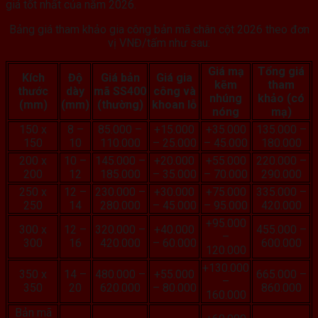
giá tốt nhất của năm 2026.
Bảng giá tham khảo gia công bản mã chân cột 2026 theo đơn
vị VNĐ/tấm như sau:
Giá mạ
Tổng giá
Kích
Độ
Giá bản
Giá gia
kẽm
tham
thước
dày
mã SS400
công và
nhúng
khảo (có
(mm)
(mm)
(thường)
khoan lỗ
nóng
mạ)
150 x
8 –
85.000 –
+15.000
+35.000
135.000 –
150
10
110.000
– 25.000
– 45.000
180.000
200 x
10 –
145.000 –
+20.000
+55.000
220.000 –
200
12
185.000
– 35.000
– 70.000
290.000
250 x
12 –
230.000 –
+30.000
+75.000
335.000 –
250
14
280.000
– 45.000
– 95.000
420.000
+95.000
300 x
12 –
320.000 –
+40.000
455.000 –
–
300
16
420.000
– 60.000
600.000
120.000
+130.000
350 x
14 –
480.000 –
+55.000
665.000 –
–
350
20
620.000
– 80.000
860.000
160.000
Bản mã