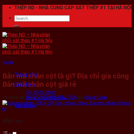
Skip
THÉP ND - NHÀ CUNG CẤP SẮT THÉP #1 TẠI HÀ NỘI
to
Search
content
for:
Tin tức
Bản mã chân cột là gì? Địa chỉ gia công
Trang chủ
Bản mã chân cột giá rẻ
Giới thiệu
Sơ đồ tổ chức
Posted on
29/01/2026
25/05/2026
by
Đặng Oanh
Hoạt động Công ty
Sản phẩm
Mục lục