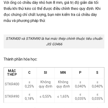
Với ống có chiều dày nhỏ hơn 8 mm, giá trị độ giãn dài tối
thiểu khi thử kéo có thể được điều chỉnh theo quy định. Khi
đọc chứng chỉ chất lượng, bạn nên kiểm tra cả chiều dày
mẫu và phương pháp thử.
STKR400 và STKR490 là hai mác thép chính thuộc tiêu chuẩn
JIS G3466
Thành phần hóa học:
MÁC
C
SI
MN
P
S
THÉP
≤
Không
Không
≤
≤
STKR400
0,25%
quy định
quy định
0,040%
0,040%
≤
≤
≤
STKR490
≤ 0,55%
≤ 1,65%
0,18%
0,035%
0,035%