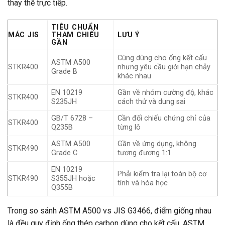
thay thế trực tiếp.
TIÊU CHUẨN
MÁC JIS
THAM CHIẾU
LƯU Ý
GẦN
Cùng dùng cho ống kết cấu
ASTM A500
STKR400
nhưng yêu cầu giới hạn chảy
Grade B
khác nhau
EN 10219
Gần về nhóm cường độ, khác
STKR400
S235JH
cách thử và dung sai
GB/T 6728 –
Cần đối chiếu chứng chỉ của
STKR400
Q235B
từng lô
ASTM A500
Gần về ứng dụng, không
STKR490
Grade C
tương đương 1:1
EN 10219
Phải kiểm tra lại toàn bộ cơ
STKR490
S355JH hoặc
tính và hóa học
Q355B
Trong so sánh ASTM A500 vs JIS G3466, điểm giống nhau
là đều quy định ống thép carbon dùng cho kết cấu. ASTM