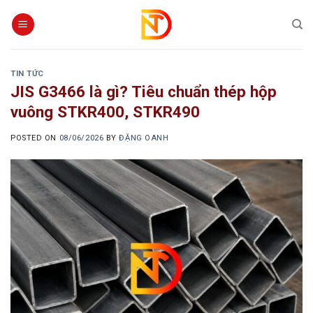
Skip
to
content
TIN TỨC
JIS G3466 là gì? Tiêu chuẩn thép hộp
vuông STKR400, STKR490
POSTED ON
08/06/2026
BY
ĐẶNG OANH