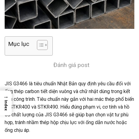
Mục lục
Đánh giá post
JIS G3466 là tiêu chuẩn Nhật Bản quy định yêu cầu đối với
ống thép carbon tiết diện vuông và chữ nhật dùng trong kết
→
cấu công trình. Tiêu chuẩn này gắn với hai mác thép phổ biến
Index
là STKR400 và STKR490. Hiểu đúng phạm vi, cơ tính và hồ
sơ chất lượng của JIS G3466 sẽ giúp bạn chọn vật tư phù
hợp, tránh nhầm thép hộp chịu lực với ống dẫn nước hoặc
ống chịu áp.