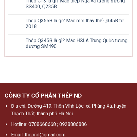
Thép CT3 là gì? Mác thép Nga và tương đương
SS400, Q235B
Thép Q355B là gì? Mác mới thay thế Q345B từ
2018
Thép Q345B là gì? Mác HSLA Trung Quốc tương
đương SM490
CÔNG TY CỔ PHẦN THÉP ND
Địa chỉ: Đường 419, Thôn Vĩnh Lộc, xã Phùng Xá, huyện
Thạch Thất, thành phố Hà Nội
Hotline: 0708668668 ; 0928886886
Email: thepnd@gmail.com