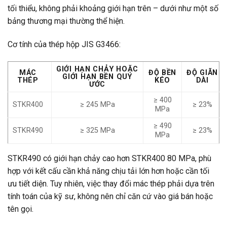
tối thiểu, không phải khoảng giới hạn trên – dưới như một số
bảng thương mại thường thể hiện.
Cơ tính của thép hộp JIS G3466:
GIỚI HẠN CHẢY HOẶC
MÁC
ĐỘ BỀN
ĐỘ GIÃN
GIỚI HẠN BỀN QUY
THÉP
KÉO
DÀI
ƯỚC
≥ 400
STKR400
≥ 245 MPa
≥ 23%
MPa
≥ 490
STKR490
≥ 325 MPa
≥ 23%
MPa
STKR490 có giới hạn chảy cao hơn STKR400 80 MPa, phù
hợp với kết cấu cần khả năng chịu tải lớn hơn hoặc cần tối
ưu tiết diện. Tuy nhiên, việc thay đổi mác thép phải dựa trên
tính toán của kỹ sư, không nên chỉ căn cứ vào giá bán hoặc
tên gọi.