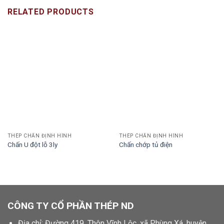
RELATED PRODUCTS
THÉP CHẤN ĐỊNH HÌNH
THÉP CHẤN ĐỊNH HÌNH
Chấn U đột lỗ 3ly
Chấn chớp tủ điện
CÔNG TY CỔ PHẦN THÉP ND
Địa chỉ: Đường 419, Thôn Vĩnh Lộc, xã Phùng Xá, huyện