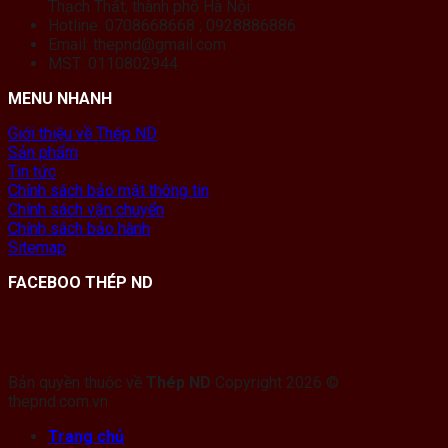
Thạch Thất, thành phố Hà Nội
Hotline: 0708668668 ; 0928886886
Email: thepnd@gmail.com
MST: 0110802944
MENU NHANH
Giới thiệu về Thép ND
Sản phẩm
Tin tức
Chính sách bảo mật thông tin
Chính sách vận chuyển
Chính sách bảo hành
Sitemap
FACEBOO THÉP ND
Bản quyền thuộc về
Thép ND
Copyright 2026 ©
thepnd.com.vn
Trang chủ