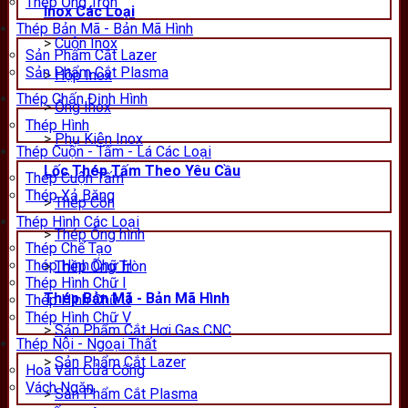
Thép Ống Tròn
Inox Các Loại
Thép Bản Mã - Bản Mã Hình
>
Cuộn Inox
Sản Phẩm Cắt Lazer
Sản Phẩm Cắt Plasma
>
Hộp Inox
Thép Chấn Định Hình
>
Ống Inox
Thép Hình
>
Phụ Kiện Inox
Thép Cuộn - Tấm - Lá Các Loại
Lốc Thép Tấm Theo Yêu Cầu
Thép Cuộn Tấm
Thép Xả Băng
>
Thép Côn
Thép Hình Các Loại
>
Thép Ống hình
Thép Chế Tạo
Thép Hình Chữ H
>
Thép Ống Tròn
Thép Hình Chữ I
Thép Bản Mã - Bản Mã Hình
Thép Hình Chữ U
Thép Hình Chữ V
>
Sản Phẩm Cắt Hơi Gas CNC
Thép Nội - Ngoại Thất
>
Sản Phẩm Cắt Lazer
Hoa Văn Cửa Cổng
Vách Ngăn
>
Sản Phẩm Cắt Plasma