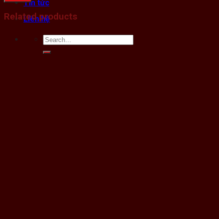
Tin tức
Related products
Liên hệ
Search
for: