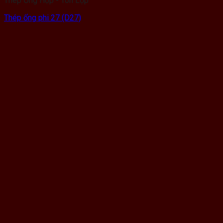
Thép Ống Hộp - Tôn Lợp
Thép ống phi 27 (D27)