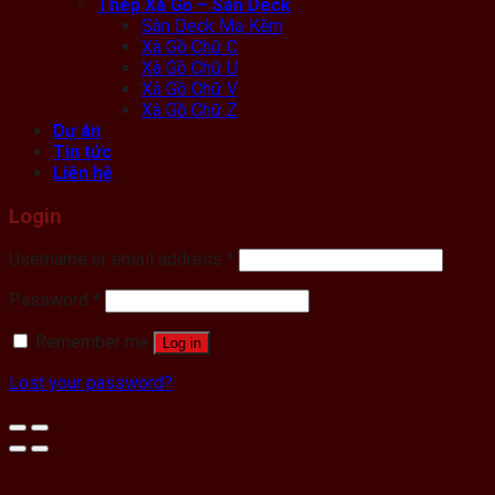
Thép Xà Gồ – Sàn Deck
Sàn Deck Mạ Kẽm
Xà Gồ Chữ C
Xà Gồ Chữ U
Xà Gồ Chữ V
Xà Gồ Chữ Z
Dự án
Tin tức
Liên hệ
Login
Username or email address
*
Password
*
Remember me
Log in
Lost your password?