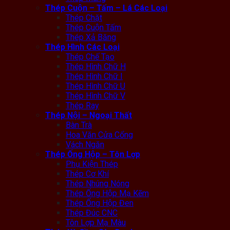
Thép Cuộn – Tấm – Lá Các Loại
Thép Chặt
Thép Cuộn Tấm
Thép Xả Băng
Thép Hình Các Loại
Thép Chế Tạo
Thép Hình Chữ H
Thép Hình Chữ I
Thép Hình Chữ U
Thép Hình Chữ V
Thép Ray
Thép Nội – Ngoại Thất
Bàn Trà
Hoa Văn Cửa Cổng
Vách Ngăn
Thép Ống Hộp – Tôn Lợp
Phụ Kiện Thép
Thép Cơ Khí
Thép Nhúng Nóng
Thép Ống Hộp Mạ Kẽm
Thép Ống Hộp Đen
Thép Đúc CNC
Tôn Lợp Mạ Màu