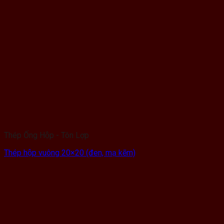
Thép Ống Hộp - Tôn Lợp
Thép hộp vuông 20×20 (đen, mạ kẽm)