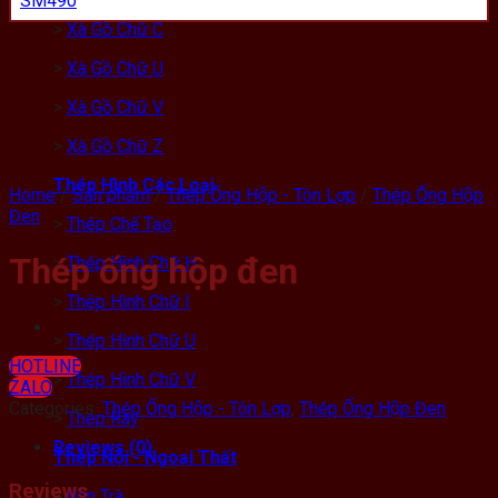
SM490
>
Xà Gồ Chữ C
>
Xà Gồ Chữ U
>
Xà Gồ Chữ V
>
Xà Gồ Chữ Z
Thép Hình Các Loại
Home
/
Sản phẩm
/
Thép Ống Hộp - Tôn Lợp
/
Thép Ống Hộp
Đen
>
Thép Chế Tạo
Thép ống hộp đen
>
Thép Hình Chữ H
>
Thép Hình Chữ I
>
Thép Hình Chữ U
HOTLINE
>
Thép Hình Chữ V
ZALO
Categories:
Thép Ống Hộp - Tôn Lợp
,
Thép Ống Hộp Đen
>
Thép Ray
Reviews (0)
Thép Nội - Ngoại Thất
Reviews
>
Bàn Trà