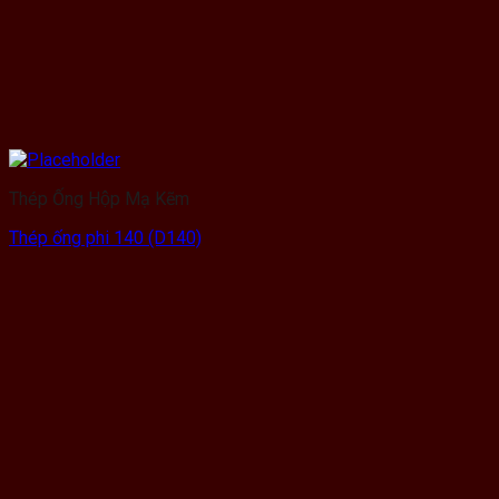
Thép Ống Hộp Mạ Kẽm
Thép ống phi 140 (D140)