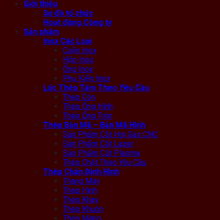
Giới thiệu
Sơ đồ tổ chức
Hoạt động Công ty
Sản phẩm
Inox Các Loại
Cuộn Inox
Hộp Inox
Ống Inox
Phụ Kiện Inox
Lốc Thép Tấm Theo Yêu Cầu
Thép Côn
Thép Ống Hình
Thép Ống Tròn
Thép Bản Mã – Bản Mã Hình
Sản Phẩm Cắt Hơi Gas CNC
Sản Phẩm Cắt Lazer
Sản Phẩm Cắt Plasma
Thép Chặt Theo Yêu Cầu
Thép Chấn Định Hình
Thang Máy
Thép Hình
Thép Khay
Thép Khuôn
Thép Máng