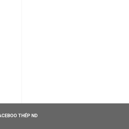
THÉP HÌNH CÁC LOẠI
THÉP HÌNH CÁC LOẠI
Thép tròn trơn cuộn
Thép hình U200
ACEBOO THÉP ND