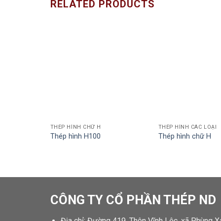
RELATED PRODUCTS
THÉP HÌNH CHỮ H
THÉP HÌNH CÁC LOẠI
Thép hình H100
Thép hình chữ H
CÔNG TY CỔ PHẦN THÉP ND
Địa chỉ: Đường 419, Thôn Vĩnh Lộc, xã Phùng X