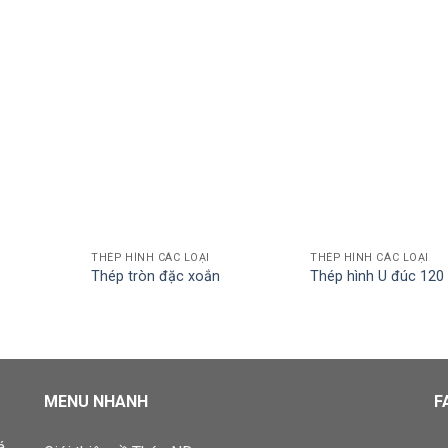
THÉP HÌNH CÁC LOẠI
THÉP HÌNH CÁC LOẠI
Thép tròn đặc xoắn
Thép hình U đúc 120
MENU NHANH
F
á,