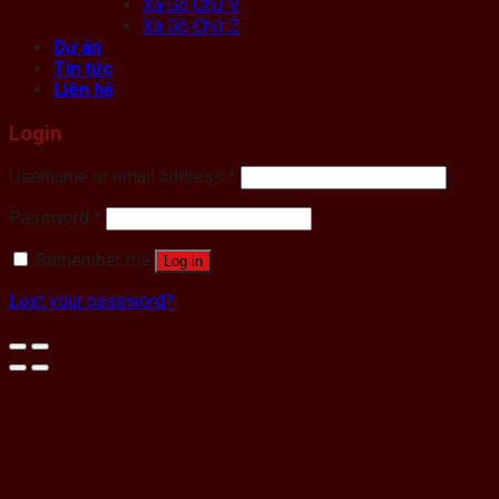
Xà Gồ Chữ V
Xà Gồ Chữ Z
Dự án
Tin tức
Liên hệ
Login
Username or email address
*
Password
*
Remember me
Log in
Lost your password?