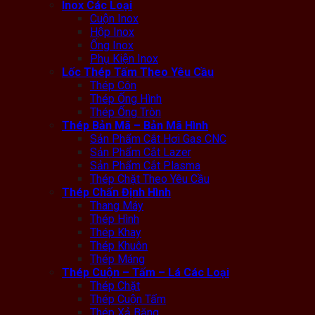
Inox Các Loại
Cuộn Inox
Hộp Inox
Ống Inox
Phụ Kiện Inox
Lốc Thép Tấm Theo Yêu Cầu
Thép Côn
Thép Ống Hình
Thép Ống Tròn
Thép Bản Mã – Bản Mã Hình
Sản Phẩm Cắt Hơi Gas CNC
Sản Phẩm Cắt Lazer
Sản Phẩm Cắt Plasma
Thép Chặt Theo Yêu Cầu
Thép Chấn Định Hình
Thang Máy
Thép Hình
Thép Khay
Thép Khuôn
Thép Máng
Thép Cuộn – Tấm – Lá Các Loại
Thép Chặt
Thép Cuộn Tấm
Thép Xả Băng