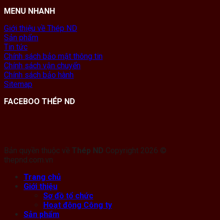
MENU NHANH
Giới thiệu về Thép ND
Sản phẩm
Tin tức
Chính sách bảo mật thông tin
Chính sách vận chuyển
Chính sách bảo hành
Sitemap
FACEBOO THÉP ND
Bản quyền thuộc về
Thép ND
Copyright 2026 ©
thepnd.com.vn
Trang chủ
Giới thiệu
Sơ đồ tổ chức
Hoạt động Công ty
Sản phẩm