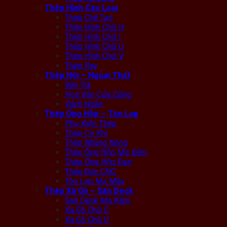
Thép Hình Các Loại
Thép Chế Tạo
Thép Hình Chữ H
Thép Hình Chữ I
Thép Hình Chữ U
Thép Hình Chữ V
Thép Ray
Thép Nội – Ngoại Thất
Bàn Trà
Hoa Văn Cửa Cổng
Vách Ngăn
Thép Ống Hộp – Tôn Lợp
Phụ Kiện Thép
Thép Cơ Khí
Thép Nhúng Nóng
Thép Ống Hộp Mạ Kẽm
Thép Ống Hộp Đen
Thép Đúc CNC
Tôn Lợp Mạ Màu
Thép Xà Gồ – Sàn Deck
Sàn Deck Mạ Kẽm
Xà Gồ Chữ C
Xà Gồ Chữ U