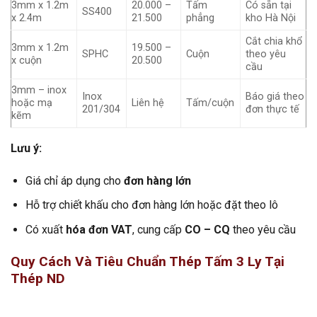
3mm x 1.2m
20.000 –
Tấm
Có sẵn tại
SS400
x 2.4m
21.500
phẳng
kho Hà Nội
Cắt chia khổ
3mm x 1.2m
19.500 –
SPHC
Cuộn
theo yêu
x cuộn
20.500
cầu
3mm – inox
Inox
Báo giá theo
hoặc mạ
Liên hệ
Tấm/cuộn
201/304
đơn thực tế
kẽm
Lưu ý:
Giá chỉ áp dụng cho
đơn hàng lớn
Hỗ trợ chiết khấu cho đơn hàng lớn hoặc đặt theo lô
Có xuất
hóa đơn VAT
, cung cấp
CO – CQ
theo yêu cầu
Quy Cách Và Tiêu Chuẩn Thép Tấm 3 Ly Tại
Thép ND