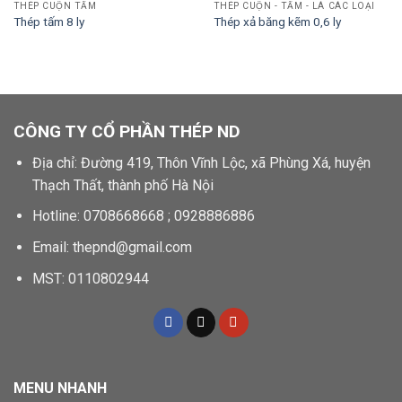
THÉP CUỘN TẤM
THÉP CUỘN - TẤM - LÁ CÁC LOẠI
Thép tấm 8 ly
Thép xả băng kẽm 0,6 ly
CÔNG TY CỔ PHẦN THÉP ND
Địa chỉ: Đường 419, Thôn Vĩnh Lộc, xã Phùng Xá, huyện
Thạch Thất, thành phố Hà Nội
Hotline: 0708668668 ; 0928886886
Email: thepnd@gmail.com
MST: 0110802944
MENU NHANH