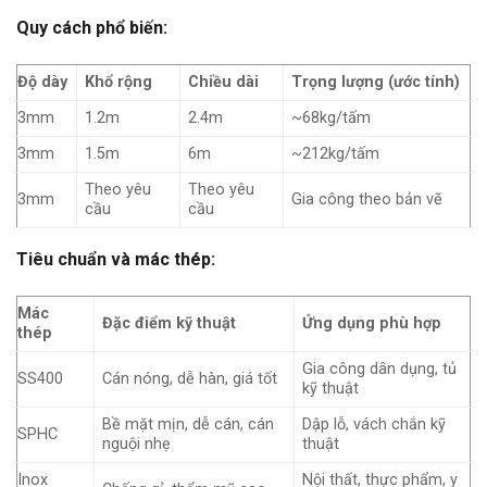
Quy cách phổ biến:
Độ dày
Khổ rộng
Chiều dài
Trọng lượng (ước tính)
3mm
1.2m
2.4m
~68kg/tấm
3mm
1.5m
6m
~212kg/tấm
Theo yêu
Theo yêu
3mm
Gia công theo bản vẽ
cầu
cầu
Tiêu chuẩn và mác thép:
Mác
Đặc điểm kỹ thuật
Ứng dụng phù hợp
thép
Gia công dân dụng, tủ
SS400
Cán nóng, dễ hàn, giá tốt
kỹ thuật
Bề mặt mịn, dễ cán, cán
Dập lỗ, vách chắn kỹ
SPHC
nguội nhẹ
thuật
Inox
Nội thất, thực phẩm, y