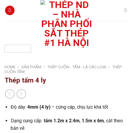
Skip
to
content
HOME
/
SẢN PHẨM
/
THÉP CUỘN - TẤM - LÁ CÁC LOẠI
/
THÉP
CUỘN TẤM
Thép tấm 4 ly
Độ dày:
4mm (4 ly)
– cứng cáp, chịu lực khá tốt
Dạng cung cấp:
tấm 1.2m x 2.4m
,
1.5m x 6m
, cắt theo
bản vẽ