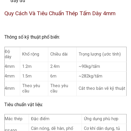
đầy đủ
Quy Cách Và Tiêu Chuẩn Thép Tấm Dày 4mm
Thông số kỹ thuật phổ biến:
Độ
Khổ rộng
Chiều dài
Trọng lượng (ước tính)
dày
4mm
1.2m
2.4m
~90kg/tấm
4mm
1.5m
6m
~282kg/tấm
Theo yêu
Theo yêu
4mm
Cắt theo bản vẽ kỹ thuật
cầu
cầu
Tiêu chuẩn vật liệu:
Mác thép
Đặc điểm
Ứng dụng phù hợp
Cán nóng, dễ hàn, phổ
Cơ khí dân dụng, tủ