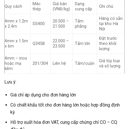
Mác
Giá bán
Dạng
Quy cách
Ghi chú
thép
(VNĐ/kg)
cung cấp
Hàng có sẵn
4mm x 1.2m
20.500 –
Tấm
SS400
tại kho Hà
x 2.4m
21.500
phẳng
Nội
Đặt trước
4mm x 1.5m
22.000 –
Q345B
Tấm lớn
theo khối
x 6m
23.500
lượng
4mm – inox
Giá tùy loại
hoặc mạ
201/304
Liên hệ
Tấm/cuộn
và số lượng
kẽm
Lưu ý:
Giá chỉ áp dụng cho đơn hàng lớn
Có chiết khấu tốt cho đơn hàng lớn hoặc hợp đồng định
kỳ
Hỗ trợ xuất hóa đơn VAT, cung cấp chứng chỉ CO – CQ