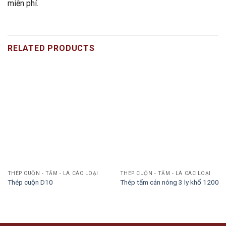
miễn phí.
RELATED PRODUCTS
THÉP CUỘN - TẤM - LÁ CÁC LOẠI
THÉP CUỘN - TẤM - LÁ CÁC LOẠI
Thép cuộn D10
Thép tấm cán nóng 3 ly khổ 1200