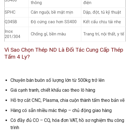
SS400
thông
điện
SPHC
Cán nguội, bề mặt mịn
Dập, đột, tủ kỹ thuật
Q345B
Độ cứng cao hơn SS400
Kết cấu chịu tải nhẹ
Inox
Chống gỉ, bền màu
Trang trí, nội thất, y tế
201/304
Vì Sao Chọn Thép ND Là Đối Tác Cung Cấp Thép
Tấm 4 Ly?
Chuyên bán buôn số lượng lớn từ 500kg trở lên
Giá cạnh tranh, chiết khấu cao theo lô hàng
Hỗ trợ cắt CNC, Plasma, chia cuộn thành tấm theo bản vẽ
Hàng có sẵn nhiều mác thép – chủ động giao hàng
Có đầy đủ CO – CQ, hóa đơn VAT, hồ sơ nghiệm thu công
trình