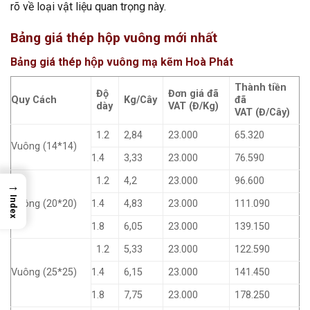
rõ về loại vật liệu quan trọng này.
Bảng giá thép hộp vuông mới nhất
Bảng giá thép hộp vuông mạ kẽm Hoà Phát
Thành tiền
Độ
Đơn giá đã
Quy Cách
Kg/Cây
đã
dày
VAT
(Đ/Kg)
VAT
(Đ/Cây)
1.2
2,84
23.000
65.320
Vuông (14*14)
1.4
3,33
23.000
76.590
1.2
4,2
23.000
96.600
→
Index
Vuông (20*20)
1.4
4,83
23.000
111.090
1.8
6,05
23.000
139.150
1.2
5,33
23.000
122.590
Vuông (25*25)
1.4
6,15
23.000
141.450
1.8
7,75
23.000
178.250