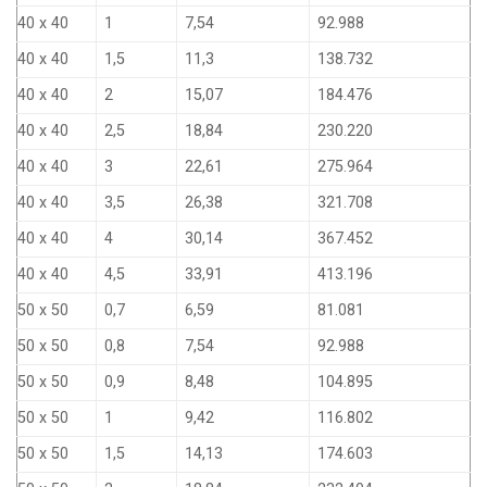
40 x 40
1
7,54
92.988
40 x 40
1,5
11,3
138.732
40 x 40
2
15,07
184.476
40 x 40
2,5
18,84
230.220
40 x 40
3
22,61
275.964
40 x 40
3,5
26,38
321.708
40 x 40
4
30,14
367.452
40 x 40
4,5
33,91
413.196
50 x 50
0,7
6,59
81.081
50 x 50
0,8
7,54
92.988
50 x 50
0,9
8,48
104.895
50 x 50
1
9,42
116.802
50 x 50
1,5
14,13
174.603