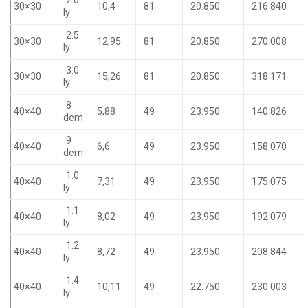
2.0
30×30
10,4
81
20.850
216.840
ly
2.5
30×30
12,95
81
20.850
270.008
ly
3.0
30×30
15,26
81
20.850
318.171
ly
8
40×40
5,88
49
23.950
140.826
dem
9
40×40
6,6
49
23.950
158.070
dem
1.0
40×40
7,31
49
23.950
175.075
ly
1.1
40×40
8,02
49
23.950
192.079
ly
1.2
40×40
8,72
49
23.950
208.844
ly
1.4
40×40
10,11
49
22.750
230.003
ly