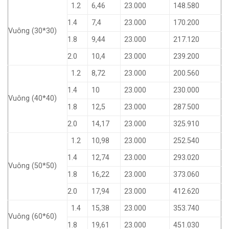
1.2
6,46
23.000
148.580
1.4
7,4
23.000
170.200
Vuông (30*30)
1.8
9,44
23.000
217.120
2.0
10,4
23.000
239.200
1.2
8,72
23.000
200.560
1.4
10
23.000
230.000
Vuông (40*40)
1.8
12,5
23.000
287.500
2.0
14,17
23.000
325.910
1.2
10,98
23.000
252.540
1.4
12,74
23.000
293.020
Vuông (50*50)
1.8
16,22
23.000
373.060
2.0
17,94
23.000
412.620
1.4
15,38
23.000
353.740
Vuông (60*60)
1.8
19,61
23.000
451.030