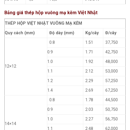
Bảng giá thép hộp vuông mạ kẽm Việt Nhật
THÉP HỘP VIỆT NHẬT VUÔNG MẠ KẼM
Quy cách (mm)
Độ dày (mm)
Kg/cây
Đ/cây
0.8
1.51
37,750
0.9
1.71
42,750
1.0
1.92
48,000
12×12
1.1
2.12
53,000
1.2
2.29
57,250
1.4
2.69
67,250
0.8
1.78
44,500
0.9
2.03
50,750
1.0
2.27
56,750
14×14
1.1
2.48
62,000