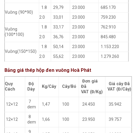
1.8
29,79
23.000
685.170
Vuông (90*90)
2.0
33,01
23.000
759.230
1.8
33,17
23.000
762.910
Vuông
(100*100)
2.0
36,76
23.000
845.480
1.8
50,14
23.000
1.153.220
Vuông(150*150)
2.0
55,62
23.000
1.279.260
Bảng giá thép hộp đen vuông Hoà Phát
Đơn giá
Quy
Độ
Giá cây Đã
Kg/Cây
Cây/Bó
Đã
Cách
Dày
VAT
(Đ/Cây)
VAT
(Đ/Kg)
7
12×12
1,47
100
24.450
35.942
dem
8
12×12
1,66
100
23.950
39.757
dem
9