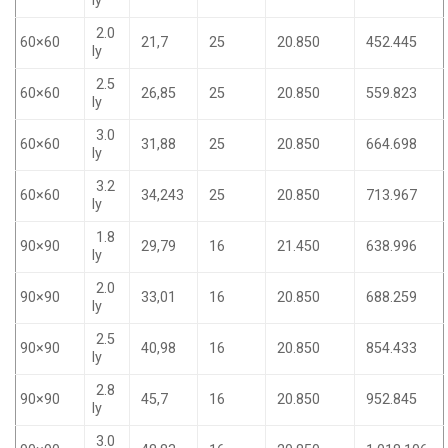
ly
2.0
60×60
21,7
25
20.850
452.445
ly
2.5
60×60
26,85
25
20.850
559.823
ly
3.0
60×60
31,88
25
20.850
664.698
ly
3.2
60×60
34,243
25
20.850
713.967
ly
1.8
90×90
29,79
16
21.450
638.996
ly
2.0
90×90
33,01
16
20.850
688.259
ly
2.5
90×90
40,98
16
20.850
854.433
ly
2.8
90×90
45,7
16
20.850
952.845
ly
3.0