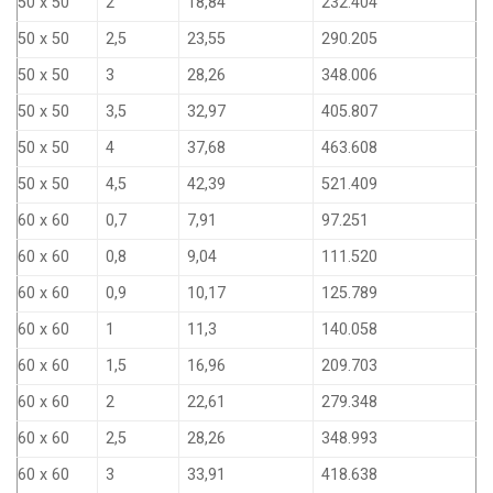
50 x 50
2
18,84
232.404
50 x 50
2,5
23,55
290.205
50 x 50
3
28,26
348.006
50 x 50
3,5
32,97
405.807
50 x 50
4
37,68
463.608
50 x 50
4,5
42,39
521.409
60 x 60
0,7
7,91
97.251
60 x 60
0,8
9,04
111.520
60 x 60
0,9
10,17
125.789
60 x 60
1
11,3
140.058
60 x 60
1,5
16,96
209.703
60 x 60
2
22,61
279.348
60 x 60
2,5
28,26
348.993
60 x 60
3
33,91
418.638