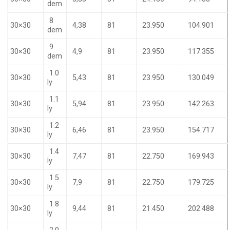
dem
8
30×30
4,38
81
23.950
104.901
dem
9
30×30
4,9
81
23.950
117.355
dem
1.0
30×30
5,43
81
23.950
130.049
ly
1.1
30×30
5,94
81
23.950
142.263
ly
1.2
30×30
6,46
81
23.950
154.717
ly
1.4
30×30
7,47
81
22.750
169.943
ly
1.5
30×30
7,9
81
22.750
179.725
ly
1.8
30×30
9,44
81
21.450
202.488
ly