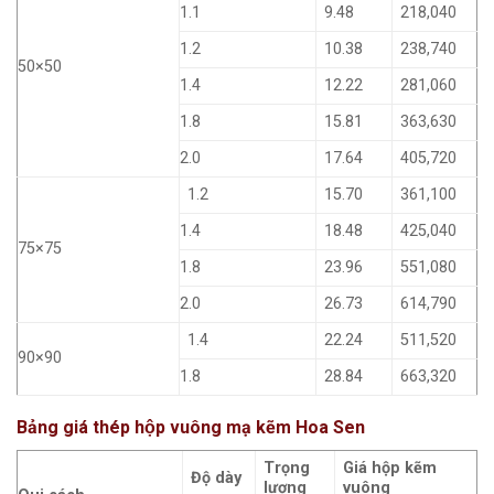
1.1
9.48
218,040
1.2
10.38
238,740
50×50
1.4
12.22
281,060
1.8
15.81
363,630
2.0
17.64
405,720
1.2
15.70
361,100
1.4
18.48
425,040
75×75
1.8
23.96
551,080
2.0
26.73
614,790
1.4
22.24
511,520
90×90
1.8
28.84
663,320
Bảng giá thép hộp vuông mạ kẽm Hoa Sen
Trọng
Giá hộp kẽm
Độ dày
lượng
vuông