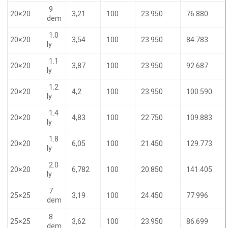
9
20×20
3,21
100
23.950
76.880
dem
1.0
20×20
3,54
100
23.950
84.783
ly
1.1
20×20
3,87
100
23.950
92.687
ly
1.2
20×20
4,2
100
23.950
100.590
ly
1.4
20×20
4,83
100
22.750
109.883
ly
1.8
20×20
6,05
100
21.450
129.773
ly
2.0
20×20
6,782
100
20.850
141.405
ly
7
25×25
3,19
100
24.450
77.996
dem
8
25×25
3,62
100
23.950
86.699
dem