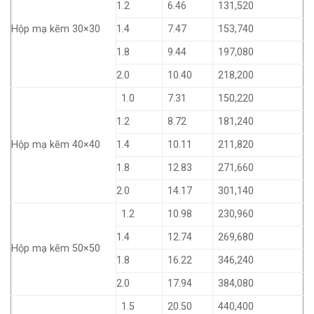
1.2
6.46
131,520
Hộp mạ kẽm 30×30
1.4
7.47
153,740
1.8
9.44
197,080
2.0
10.40
218,200
1.0
7.31
150,220
1.2
8.72
181,240
Hộp mạ kẽm 40×40
1.4
10.11
211,820
1.8
12.83
271,660
2.0
14.17
301,140
1.2
10.98
230,960
1.4
12.74
269,680
Hộp mạ kẽm 50×50
1.8
16.22
346,240
2.0
17.94
384,080
1.5
20.50
440,400