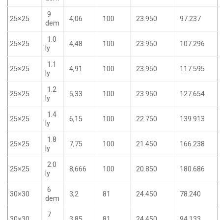
9
25×25
4,06
100
23.950
97.237
dem
1.0
25×25
4,48
100
23.950
107.296
ly
1.1
25×25
4,91
100
23.950
117.595
ly
1.2
25×25
5,33
100
23.950
127.654
ly
1.4
25×25
6,15
100
22.750
139.913
ly
1.8
25×25
7,75
100
21.450
166.238
ly
2.0
25×25
8,666
100
20.850
180.686
ly
6
30×30
3,2
81
24.450
78.240
dem
7
30×30
3,85
81
24.450
94.133