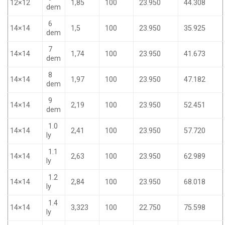
12×12
1,85
100
23.950
44.308
dem
6
14×14
1,5
100
23.950
35.925
dem
7
14×14
1,74
100
23.950
41.673
dem
8
14×14
1,97
100
23.950
47.182
dem
9
14×14
2,19
100
23.950
52.451
dem
1.0
14×14
2,41
100
23.950
57.720
ly
1.1
14×14
2,63
100
23.950
62.989
ly
1.2
14×14
2,84
100
23.950
68.018
ly
1.4
14×14
3,323
100
22.750
75.598
ly