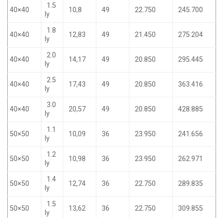
1.5
40×40
10,8
49
22.750
245.700
ly
1.8
40×40
12,83
49
21.450
275.204
ly
2.0
40×40
14,17
49
20.850
295.445
ly
2.5
40×40
17,43
49
20.850
363.416
ly
3.0
40×40
20,57
49
20.850
428.885
ly
1.1
50×50
10,09
36
23.950
241.656
ly
1.2
50×50
10,98
36
23.950
262.971
ly
1.4
50×50
12,74
36
22.750
289.835
ly
1.5
50×50
13,62
36
22.750
309.855
ly