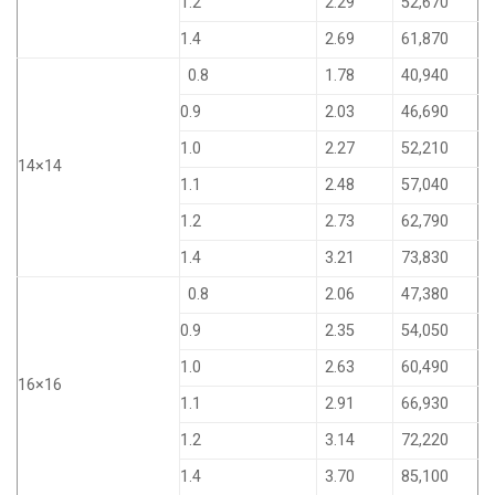
1.2
2.29
52,670
1.4
2.69
61,870
0.8
1.78
40,940
0.9
2.03
46,690
1.0
2.27
52,210
14×14
1.1
2.48
57,040
1.2
2.73
62,790
1.4
3.21
73,830
0.8
2.06
47,380
0.9
2.35
54,050
1.0
2.63
60,490
16×16
1.1
2.91
66,930
1.2
3.14
72,220
1.4
3.70
85,100