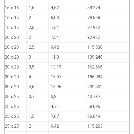
16 x 16
1,5
4,52
59.224
16 x 16
2
6,03
78.568
16 x 16
2,5
7,54
97.912
20 x 20
2
7,54
92.412
20 x 20
2,5
9,42
115.830
20 x 20
3
11,3
139.248
20 x 20
3,5
13,19
162.666
20 x 20
4
15,07
186.084
20 x 20
4,5
16,96
209.502
25 x 25
0,7
3,3
40.787
25 x 25
1
4,71
58.095
25 x 25
1,5
7,07
86.649
25 x 25
2
9,42
115.203