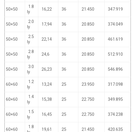
1.8
50×50
16,22
36
21.450
347.919
ly
2.0
50×50
17,94
36
20.850
374.049
ly
2.5
50×50
22,14
36
20.850
461.619
ly
2.8
50×50
24,6
36
20.850
512.910
ly
3.0
50×50
26,23
36
20.850
546.896
ly
1.2
60×60
13,24
25
23.950
317.098
ly
1.4
60×60
15,38
25
22.750
349.895
ly
1.5
60×60
16,45
25
22.750
374.238
ly
1.8
60×60
19,61
25
21.450
420.635