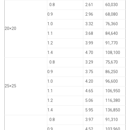
0.8
2.61
60,030
0.9
2.96
68,080
1.0
3.32
76,360
20×20
1.1
3.68
84,640
1.2
3.99
91,770
1.4
4.70
108,100
0.8
3.29
75,670
0.9
3.75
86,250
1.0
4.20
96,600
25×25
1.1
4.65
106,950
1.2
5.06
116,380
1.4
5.95
136,850
0.8
3.97
91,310
0.9
4.52
103,960