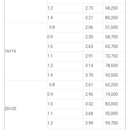
1.2
2.73
68,250
1.4
3.21
80,250
0.8
2.06
51,500
0.9
2.35
58,750
1.0
2.63
65,750
16×16
1.1
2.91
72,750
1.2
3.14
78,500
1.4
3.70
92,500
0.8
2.61
65,250
0.9
2.96
74,000
1.0
3.32
83,000
20×20
1.1
3.68
92,000
1.2
3.99
99,750