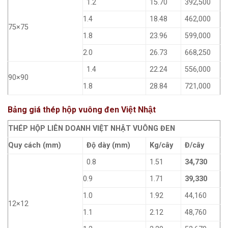
1.2
15.70
392,500
1.4
18.48
462,000
75×75
1.8
23.96
599,000
2.0
26.73
668,250
1.4
22.24
556,000
90×90
1.8
28.84
721,000
Bảng giá thép hộp vuông đen Việt Nhật
THÉP HỘP LIÊN DOANH VIỆT NHẬT VUÔNG ĐEN
Quy cách (mm)
Độ dày (mm)
Kg/cây
Đ/cây
0.8
1.51
34,730
0.9
1.71
39,330
1.0
1.92
44,160
12×12
1.1
2.12
48,760