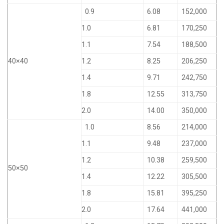
0.9
6.08
152,000
1.0
6.81
170,250
1.1
7.54
188,500
40×40
1.2
8.25
206,250
1.4
9.71
242,750
1.8
12.55
313,750
2.0
14.00
350,000
1.0
8.56
214,000
1.1
9.48
237,000
1.2
10.38
259,500
50×50
1.4
12.22
305,500
1.8
15.81
395,250
2.0
17.64
441,000