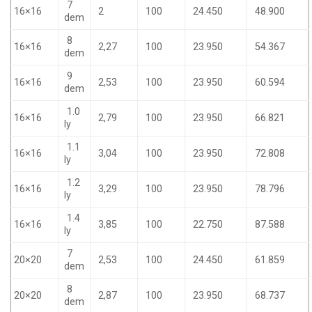
7
16×16
2
100
24.450
48.900
dem
8
16×16
2,27
100
23.950
54.367
dem
9
16×16
2,53
100
23.950
60.594
dem
1.0
16×16
2,79
100
23.950
66.821
ly
1.1
16×16
3,04
100
23.950
72.808
ly
1.2
16×16
3,29
100
23.950
78.796
ly
1.4
16×16
3,85
100
22.750
87.588
ly
7
20×20
2,53
100
24.450
61.859
dem
8
20×20
2,87
100
23.950
68.737
dem