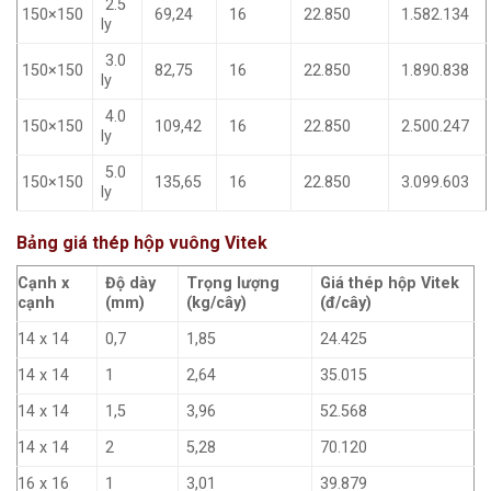
2.5
150×150
69,24
16
22.850
1.582.134
ly
3.0
150×150
82,75
16
22.850
1.890.838
ly
4.0
150×150
109,42
16
22.850
2.500.247
ly
5.0
150×150
135,65
16
22.850
3.099.603
ly
Bảng giá thép hộp vuông Vitek
Cạnh x
Độ dày
Trọng lượng
Giá thép hộp Vitek
cạnh
(mm)
(kg/cây)
(đ/cây)
14 x 14
0,7
1,85
24.425
14 x 14
1
2,64
35.015
14 x 14
1,5
3,96
52.568
14 x 14
2
5,28
70.120
16 x 16
1
3,01
39.879