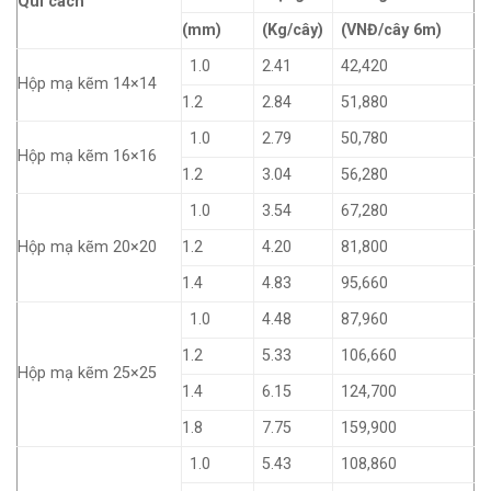
Qui cách
(mm)
(Kg/cây)
(VNĐ/cây 6m)
1.0
2.41
42,420
Hộp mạ kẽm 14×14
1.2
2.84
51,880
1.0
2.79
50,780
Hộp mạ kẽm 16×16
1.2
3.04
56,280
1.0
3.54
67,280
Hộp mạ kẽm 20×20
1.2
4.20
81,800
1.4
4.83
95,660
1.0
4.48
87,960
1.2
5.33
106,660
Hộp mạ kẽm 25×25
1.4
6.15
124,700
1.8
7.75
159,900
1.0
5.43
108,860